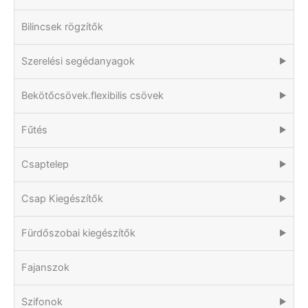
Bilincsek rögzítők
Szerelési segédanyagok
▶
Bekötőcsövek.flexibilis csövek
▶
Fűtés
▶
Csaptelep
▶
Csap Kiegészítők
▶
Fürdőszobai kiegészítők
▶
Fajanszok
Szifonok
▶