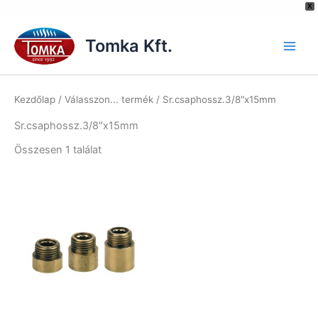
[hurrytimer id="6515"]
X
Skip
to
Tomka Kft.
content
Kezdőlap
/ Válasszon... termék / Sr.csaphossz.3/8″x15mm
Sr.csaphossz.3/8″x15mm
Összesen 1 találat