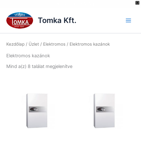
[hurrytimer id="6515"]
X
Skip
to
Tomka Kft.
content
Kezdőlap
/
Üzlet
/
Elektromos
/ Elektromos kazánok
Elektromos kazánok
Mind a(z) 8 találat megjelenítve