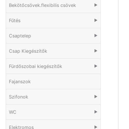
Bekötőcsövek.flexibilis csövek
▶
Fűtés
▶
Csaptelep
▶
Csap Kiegészítők
▶
Fürdőszobai kiegészítők
▶
Fajanszok
Szifonok
▶
WC
▶
Elektromos
▶