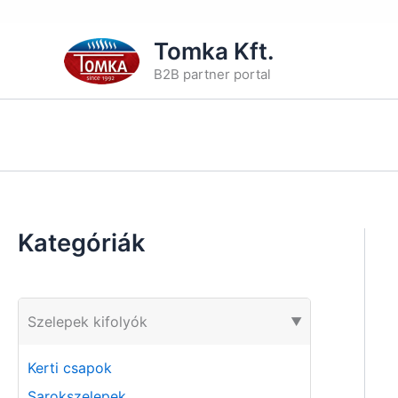
Skip
Tomka Kft.
to
B2B partner portal
content
Kategóriák
Szelepek kifolyók
▶
Kerti csapok
Sarokszelepek