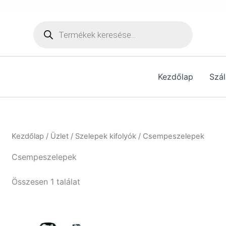
[hurrytimer id="6515"]
Products
search
Kezdőlap
Szál
Kezdőlap
/
Üzlet
/
Szelepek kifolyók
/ Csempeszelepek
Csempeszelepek
Összesen 1 találat