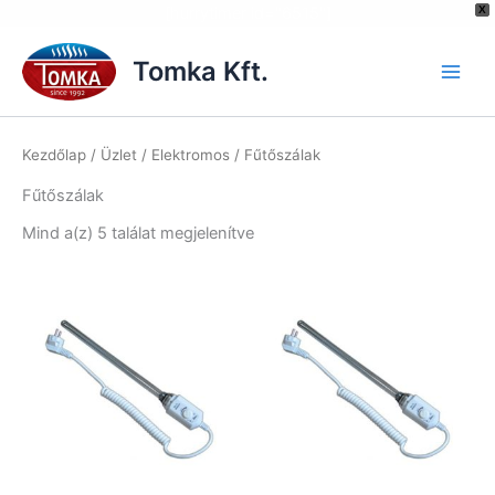
[hurrytimer id="6515"]
X
Skip
to
Tomka Kft.
content
Kezdőlap
/
Üzlet
/
Elektromos
/ Fűtőszálak
Fűtőszálak
Mind a(z) 5 találat megjelenítve