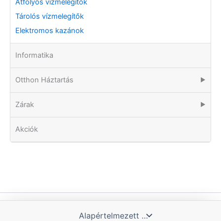
Átfolyós vízmelegítők
Tárolós vízmelegítők
Elektromos kazánok
Informatika
Otthon Háztartás
▶
Zárak
▶
Akciók
Copyright © 2026 Tomka Kft. | Powered by Blue Hill IT Solutions