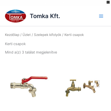
[hurrytimer id="6515"]
X
Skip
to
Tomka Kft.
content
Kezdőlap
/
Üzlet
/
Szelepek kifolyók
/ Kerti csapok
Kerti csapok
Mind a(z) 3 találat megjelenítve