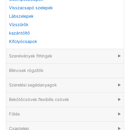
Visszacsapó szelepek
Lábszelepek
Vízszűrők
kazántöltő
Kifolyócsapok
Szerelvények fittingek
▶
Bilincsek rögzítők
Szerelési segédanyagok
▶
Bekötőcsövek.flexibilis csövek
▶
Fűtés
▶
Csaptelep
▶