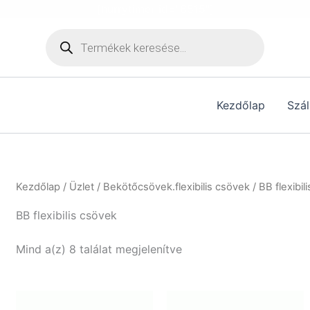
[hurrytimer id="6515"]
Products
search
Kezdőlap
Szál
Kezdőlap
/
Üzlet
/
Bekötőcsövek.flexibilis csövek
/ BB flexibil
BB flexibilis csövek
Mind a(z) 8 találat megjelenítve