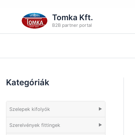
Skip
Tomka Kft.
to
B2B partner portal
content
Kategóriák
Szelepek kifolyók
▶
Szerelvények fittingek
▶