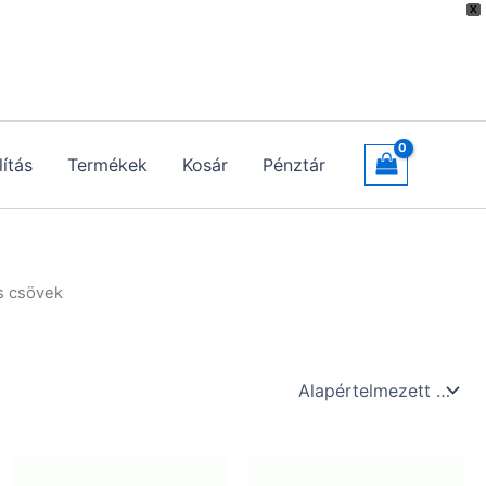
X
lítás
Termékek
Kosár
Pénztár
is csövek