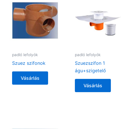
padló lefolyók
padló lefolyók
Szuez szifonok
Szuezszifon 1
águ+szigetelő
Vásárlás
Vásárlás