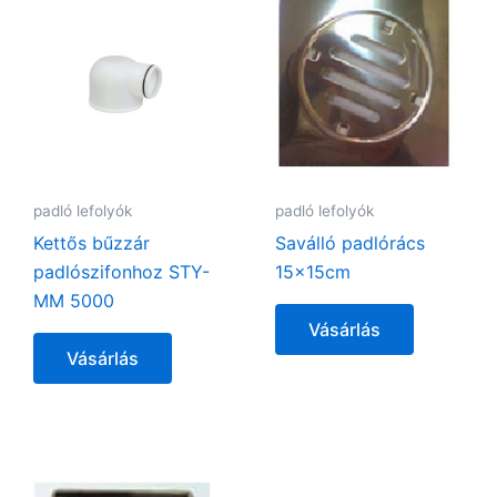
padló lefolyók
padló lefolyók
Kettős bűzzár
Saválló padlórács
padlószifonhoz STY-
15x15cm
MM 5000
Vásárlás
Vásárlás