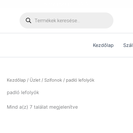
[hurrytimer id="6515"]
Products
search
Kezdőlap
Szál
Kezdőlap
/
Üzlet
/
Szifonok
/ padló lefolyók
padló lefolyók
Mind a(z) 7 találat megjelenítve