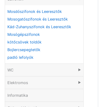
Mosdószifonok és Leeresztők
Mosogatószifonok és Leeresztők
Kád-Zuhanyszifonok és Leeresztők
Mosógépszifonok
kötőcsövek toldók
Bojlercsepegtetők
padló lefolyók
WC
▶
Elektromos
▶
Informatika