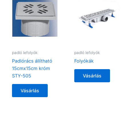
padló lefolyók
padló lefolyók
Padlórács állítható
Folyókák
15cmx15cm króm
STY-505
Vásárlás
Vásárlás