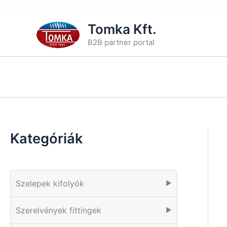
Skip
Tomka Kft.
to
B2B partner portal
content
Kategóriák
Szelepek kifolyók
▶
Szerelvények fittingek
▶