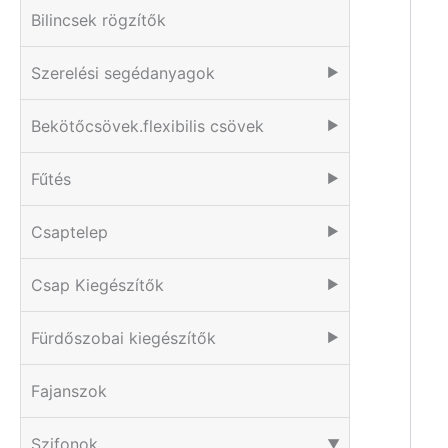
Bilincsek rögzítők
Szerelési segédanyagok
▶
Bekötőcsövek.flexibilis csövek
▶
Fűtés
▶
Csaptelep
▶
Csap Kiegészítők
▶
Fürdőszobai kiegészítők
▶
Fajanszok
Szifonok
▶