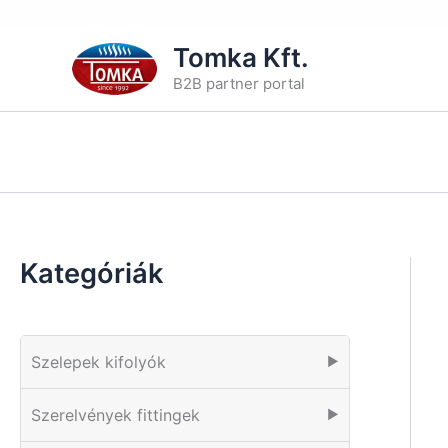
Skip
Tomka Kft.
to
B2B partner portal
content
Kategóriák
Szelepek kifolyók
▶
Szerelvények fittingek
▶