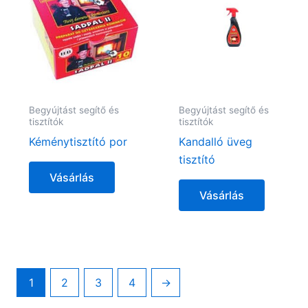
Begyújtást segítő és
Begyújtást segítő és
tisztítók
tisztítók
Kéménytisztító por
Kandalló üveg
tisztító
Vásárlás
Vásárlás
1
2
3
4
→