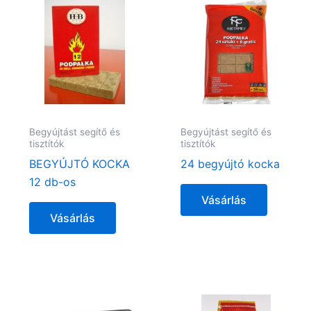
Begyújtást segítő és
Begyújtást segítő és
tisztítók
tisztítók
BEGYÚJTÓ KOCKA
24 begyújtó kocka
12 db-os
Vásárlás
Vásárlás