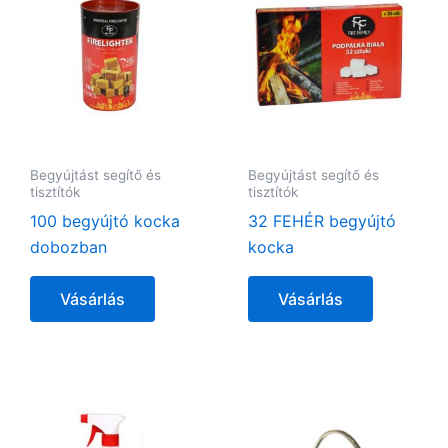
Begyújtást segítő és
Begyújtást segítő és
tisztítók
tisztítók
100 begyújtó kocka
32 FEHÉR begyújtó
dobozban
kocka
Vásárlás
Vásárlás