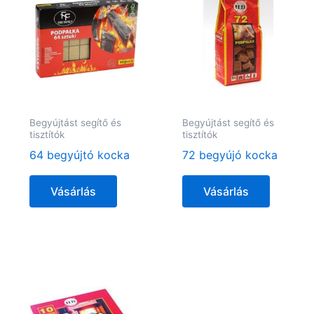
Begyújtást segítő és
Begyújtást segítő és
tisztítók
tisztítók
64 begyújtó kocka
72 begyújó kocka
Vásárlás
Vásárlás