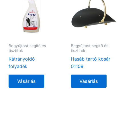
Begyújtást segítő és
Begyújtást segítő és
tisztítók
tisztítók
Kátrányoldó
Hasáb tartó kosár
folyadék
01109
Vásárlás
Vásárlás