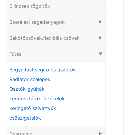
Bilincsek rögzítők
Szerelési segédanyagok
▶
Bekötőcsövek.flexibilis csövek
▶
Fűtés
▶
Begyújtást segítő és tisztítók
Radiátor szelepek
Osztók-gyűjtők
Termosztátok érzékelők
Keringető szivattyúk
csőszigetelők
Csaptelep
▶