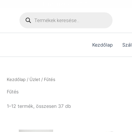
[hurrytimer id="6515"]
Products
search
Kezdőlap
Szál
Kezdőlap
/
Üzlet
/ Fűtés
Fűtés
1–12 termék, összesen 37 db