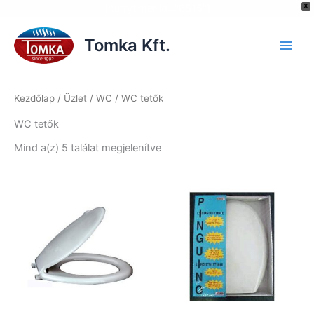
[hurrytimer id="6515"]
X
Skip
to
Tomka Kft.
content
Kezdőlap
/
Üzlet
/
WC
/ WC tetők
WC tetők
Mind a(z) 5 találat megjelenítve