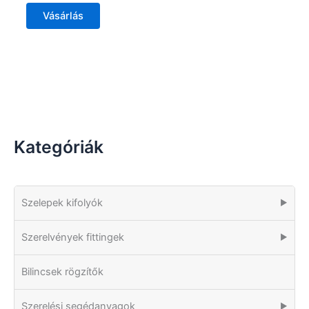
Vásárlás
Kategóriák
Szelepek kifolyók
▶
Szerelvények fittingek
▶
Bilincsek rögzítők
Szerelési segédanyagok
▶