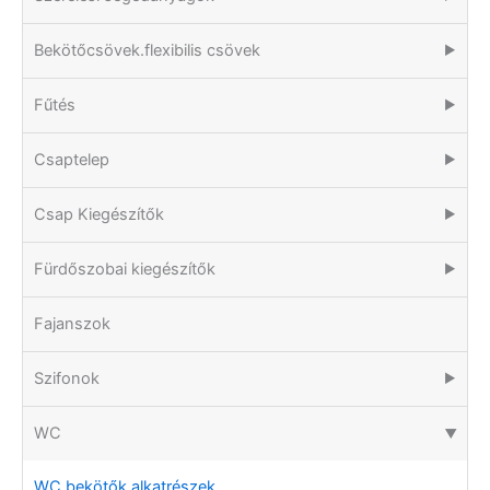
Bekötőcsövek.flexibilis csövek
▶
Fűtés
▶
Csaptelep
▶
Csap Kiegészítők
▶
Fürdőszobai kiegészítők
▶
Fajanszok
Szifonok
▶
WC
▶
WC bekötők alkatrészek