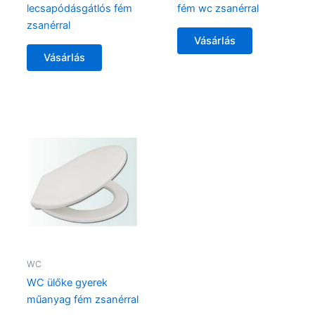
lecsapódásgátlós fém
fém wc zsanérral
zsanérral
Vásárlás
Vásárlás
WC
WC ülőke gyerek
műanyag fém zsanérral