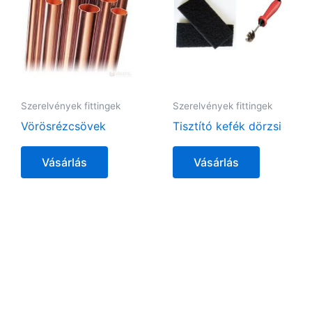
Szerelvények fittingek
Szerelvények fittingek
Vörösrézcsövek
Tisztító kefék dörzsi
Vásárlás
Vásárlás