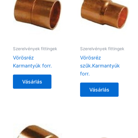
Szerelvények fittingek
Szerelvények fittingek
Vörösréz
Vörösréz
Karmantyúk forr.
szűk.Karmantyúk
forr.
Vásárlás
Vásárlás