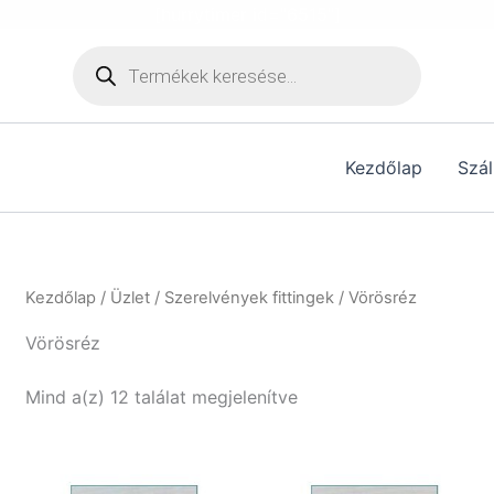
[hurrytimer id="6515"]
Products
search
Kezdőlap
Szál
Kezdőlap
/
Üzlet
/
Szerelvények fittingek
/ Vörösréz
Vörösréz
Mind a(z) 12 találat megjelenítve