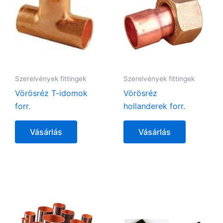
Szerelvények fittingek
Szerelvények fittingek
Vörösréz T-idomok
Vörösréz
forr.
hollanderek forr.
Vásárlás
Vásárlás