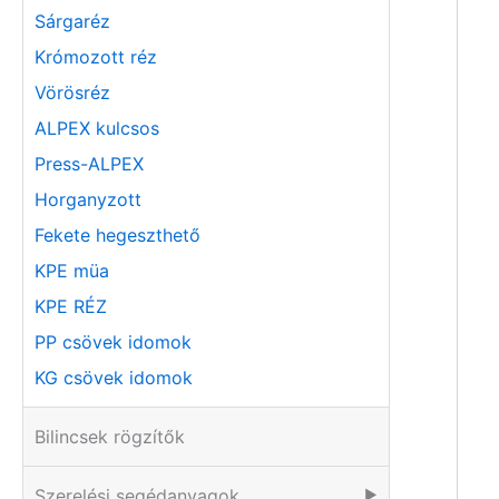
Sárgaréz
Krómozott réz
Vörösréz
ALPEX kulcsos
Press-ALPEX
Horganyzott
Fekete hegeszthető
KPE müa
KPE RÉZ
PP csövek idomok
KG csövek idomok
Bilincsek rögzítők
Szerelési segédanyagok
▶