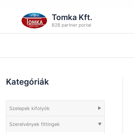
Skip
Tomka Kft.
to
B2B partner portal
content
Kategóriák
Szelepek kifolyók
▶
Szerelvények fittingek
▶