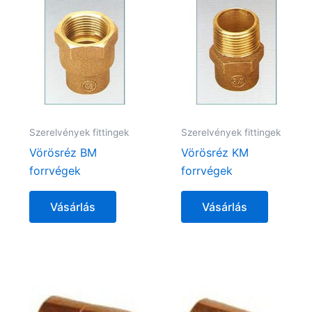
Szerelvények fittingek
Szerelvények fittingek
Vörösréz BM
Vörösréz KM
forrvégek
forrvégek
Vásárlás
Vásárlás