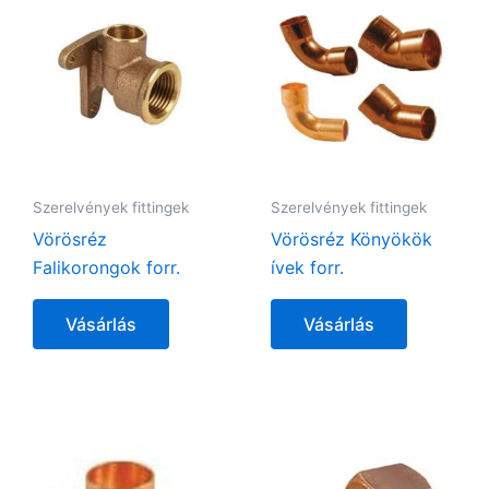
Szerelvények fittingek
Szerelvények fittingek
Vörösréz
Vörösréz Könyökök
Falikorongok forr.
ívek forr.
Vásárlás
Vásárlás