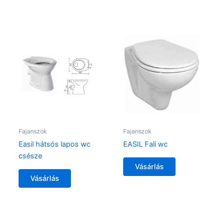
Fajanszok
Fajanszok
Easil hátsós lapos wc
EASIL Fali wc
csésze
Vásárlás
Vásárlás