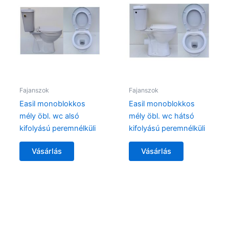
Fajanszok
Fajanszok
Easil monoblokkos
Easil monoblokkos
mély öbl. wc alsó
mély öbl. wc hátsó
kifolyású peremnélküli
kifolyású peremnélküli
Vásárlás
Vásárlás