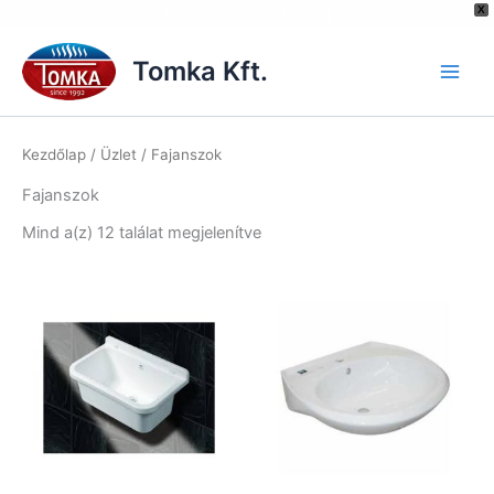
[hurrytimer id="6515"]
X
Skip
to
Tomka Kft.
content
Kezdőlap
/
Üzlet
/ Fajanszok
Fajanszok
Mind a(z) 12 találat megjelenítve