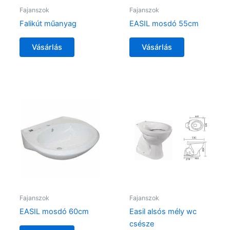
Fajanszok
Fajanszok
Falikút műanyag
EASIL mosdó 55cm
Vásárlás
Vásárlás
Fajanszok
Fajanszok
EASIL mosdó 60cm
Easil alsós mély wc
csésze