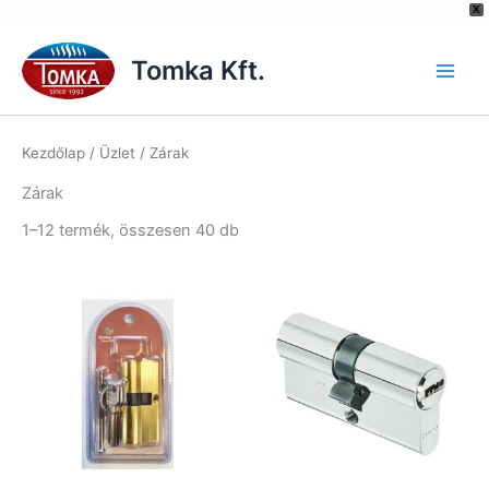
[hurrytimer id="6515"]
X
Skip
to
Tomka Kft.
content
Kezdőlap
/
Üzlet
/ Zárak
Zárak
1–12 termék, összesen 40 db