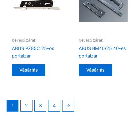
bevéső zárak
bevéső zárak
ABUS PZ85C 25-ös
ABUS BM40/25 40-es
portálzár
portálzár
Vásárlás
Vásárlás
1
2
3
4
→