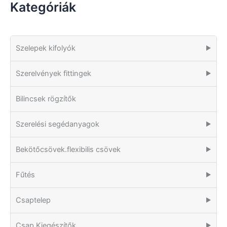
Kategóriák
Szelepek kifolyók
▶
Szerelvények fittingek
▶
Bilincsek rögzítők
Szerelési segédanyagok
▶
Bekötőcsövek.flexibilis csövek
▶
Fűtés
▶
Csaptelep
▶
Csap Kiegészítők
▶