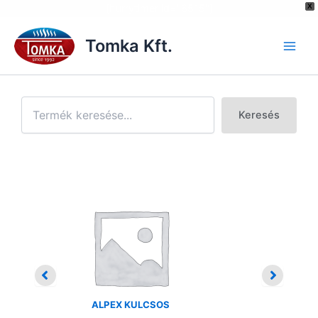
[hurrytimer id="6515"]
X
Skip
to
Tomka Kft.
content
Keresés
ALPEX KULCSOS