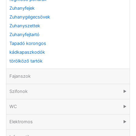
Zuhanyfejek
Zuhanygégecsövek
Zuhanyszettek
Zuhanyfejtartó
Tapadó korongos
kádkapaszkodók
törölköző tartók
Fajanszok
Szifonok
▶
WC
▶
Elektromos
▶