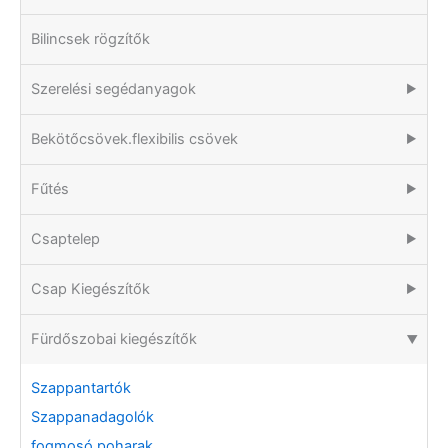
Bilincsek rögzítők
Szerelési segédanyagok
▶
Bekötőcsövek.flexibilis csövek
▶
Fűtés
▶
Csaptelep
▶
Csap Kiegészítők
▶
Fürdőszobai kiegészítők
▶
Szappantartók
Szappanadagolók
fogmosó poharak