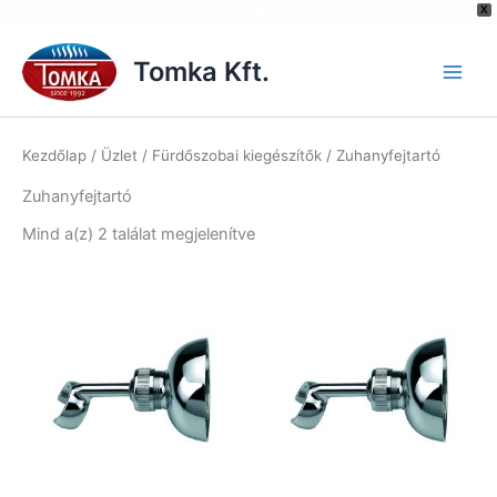
[hurrytimer id="6515"]
X
Skip
to
Tomka Kft.
content
Kezdőlap
/
Üzlet
/
Fürdőszobai kiegészítők
/ Zuhanyfejtartó
Zuhanyfejtartó
Mind a(z) 2 találat megjelenítve