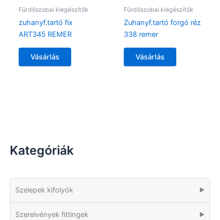
Fürdőszobai kiegészítők
Fürdőszobai kiegészítők
zuhanyf.tartó fix
Zuhanyf.tartó forgó réz
ART345 REMER
338 remer
Vásárlás
Vásárlás
Kategóriák
Szelepek kifolyók
▶
Szerelvények fittingek
▶