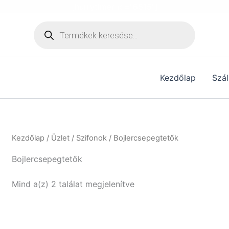
[hurrytimer id="6515"]
Products
search
Kezdőlap
Szál
Kezdőlap
/
Üzlet
/
Szifonok
/ Bojlercsepegtetők
Bojlercsepegtetők
Mind a(z) 2 találat megjelenítve