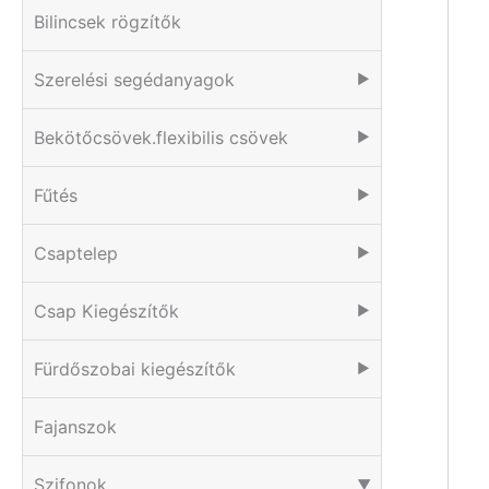
Bilincsek rögzítők
Szerelési segédanyagok
▶
Bekötőcsövek.flexibilis csövek
▶
Fűtés
▶
Csaptelep
▶
Csap Kiegészítők
▶
Fürdőszobai kiegészítők
▶
Fajanszok
Szifonok
▶