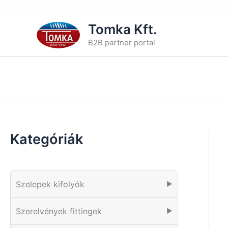
Skip
Tomka Kft.
to
B2B partner portal
content
Kategóriák
Szelepek kifolyók
▶
Szerelvények fittingek
▶