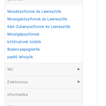
Mosdószifonok és Leeresztők
Mosogatószifonok és Leeresztők
Kád-Zuhanyszifonok és Leeresztők
Mosógépszifonok
kötőcsövek toldók
Bojlercsepegtetők
padló lefolyók
WC
▶
Elektromos
▶
Informatika