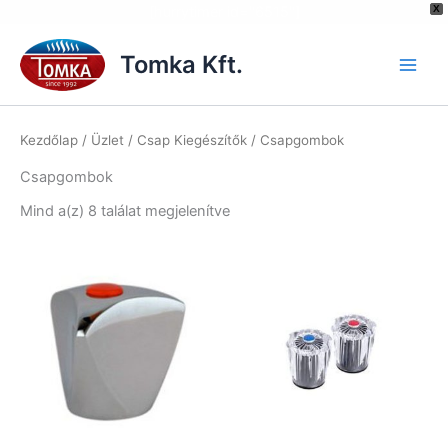
[hurrytimer id="6515"]
X
Skip
to
Tomka Kft.
content
Kezdőlap
/
Üzlet
/
Csap Kiegészítők
/ Csapgombok
Csapgombok
Mind a(z) 8 találat megjelenítve