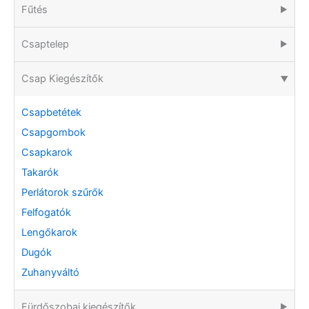
Fűtés
▶
Csaptelep
▶
Csap Kiegészítők
▶
Csapbetétek
Csapgombok
Csapkarok
Takarók
Perlátorok szűrők
Felfogatók
Lengőkarok
Dugók
Zuhanyváltó
Fürdőszobai kiegészítők
▶