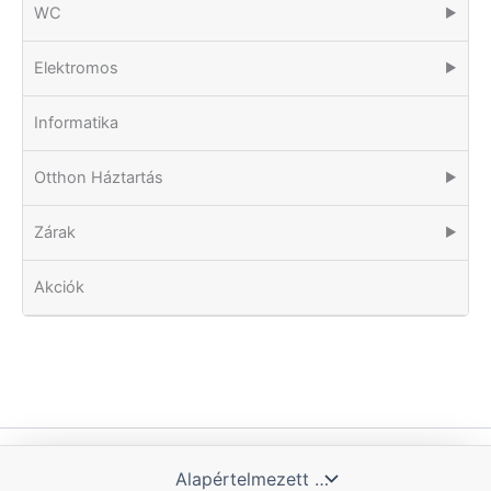
WC
▶
Elektromos
▶
Informatika
Otthon Háztartás
▶
Zárak
▶
Akciók
Copyright © 2026 Tomka Kft. | Powered by Blue Hill IT Solutions