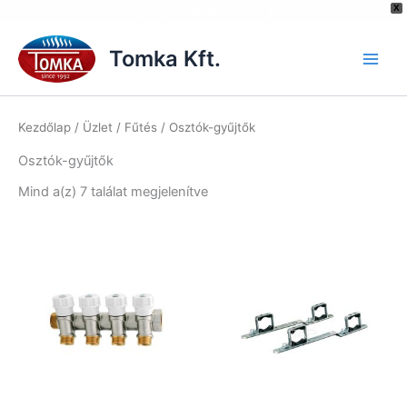
[hurrytimer id="6515"]
X
Skip
to
Tomka Kft.
content
Kezdőlap
/
Üzlet
/
Fűtés
/ Osztók-gyűjtők
Osztók-gyűjtők
Mind a(z) 7 találat megjelenítve