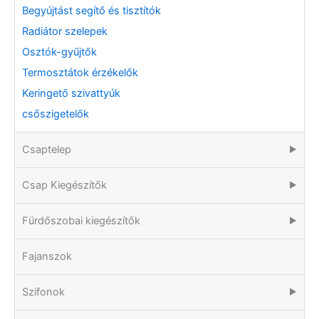
Begyújtást segítő és tisztítók
Radiátor szelepek
Osztók-gyűjtők
Termosztátok érzékelők
Keringető szivattyúk
csőszigetelők
Csaptelep
▶
Csap Kiegészítők
▶
Fürdőszobai kiegészítők
▶
Fajanszok
Szifonok
▶