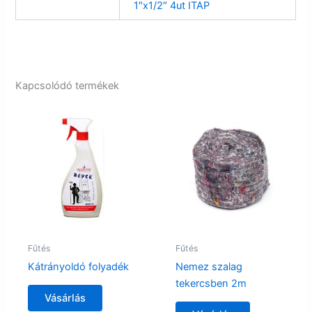
1″x1/2″ 4ut ITAP
Kapcsolódó termékek
Fűtés
Fűtés
Kátrányoldó folyadék
Nemez szalag
tekercsben 2m
Vásárlás