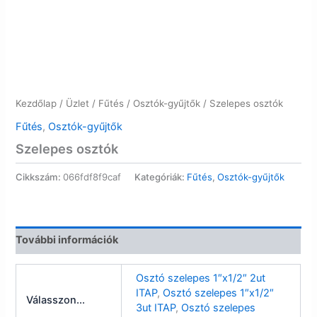
Kezdőlap
/
Üzlet
/
Fűtés
/
Osztók-gyűjtők
/ Szelepes osztók
Fűtés
,
Osztók-gyűjtők
Szelepes osztók
Cikkszám:
066fdf8f9caf
Kategóriák:
Fűtés
,
Osztók-gyűjtők
További információk
Osztó szelepes 1″x1/2″ 2ut
ITAP
,
Osztó szelepes 1″x1/2″
Válasszon...
3ut ITAP
,
Osztó szelepes