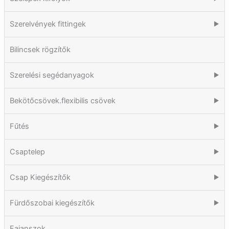
Szerelvények fittingek
▶
Bilincsek rögzítők
Szerelési segédanyagok
▶
Bekötőcsövek.flexibilis csövek
▶
Fűtés
▶
Csaptelep
▶
Csap Kiegészítők
▶
Fürdőszobai kiegészítők
▶
Fajanszok