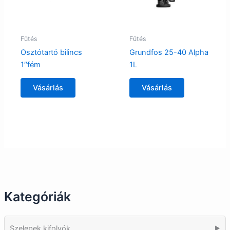
Fűtés
Fűtés
Osztótartó bilincs
Grundfos 25-40 Alpha
1″fém
1L
Vásárlás
Vásárlás
Kategóriák
Szelepek kifolyók
▶