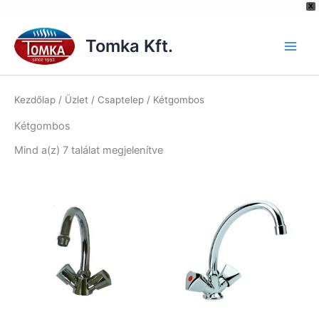
[hurrytimer id="6515"]
X
Skip
to
Tomka Kft.
content
Kezdőlap
/
Üzlet
/
Csaptelep
/ Kétgombos
Kétgombos
Mind a(z) 7 találat megjelenítve