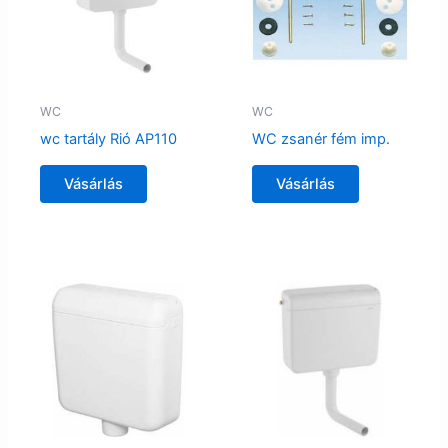
WC
WC
wc tartály Rió AP110
WC zsanér fém imp.
Vásárlás
Vásárlás