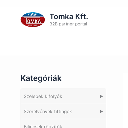
Skip
Tomka Kft.
to
B2B partner portal
content
Kategóriák
Szelepek kifolyók
▶
Szerelvények fittingek
▶
Bilincsek rögzítők