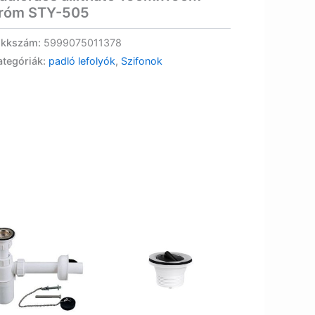
róm STY-505
ikkszám:
5999075011378
ategóriák:
padló lefolyók
,
Szifonok