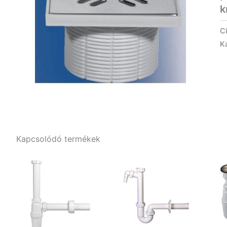
k
C
K
Kapcsolódó termékek