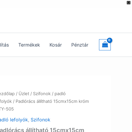
X
lítás
Termékek
Kosár
Pénztár
ezdőlap
/
Üzlet
/
Szifonok
/
padló
folyók
/ Padlórács állítható 15cmx15cm króm
TY-505
adló lefolyók
,
Szifonok
adlórács állítható 15cmx15cm