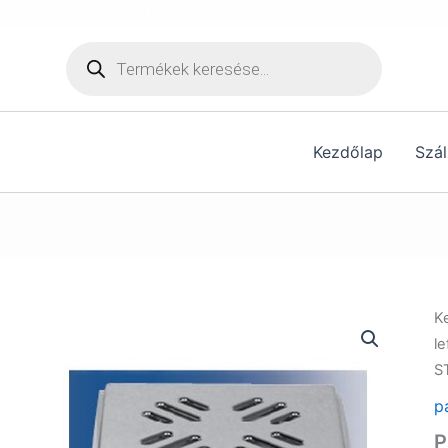
[hurrytimer id="6515"]
Products
search
Kezdőlap
Szál
K
le
S
p
P