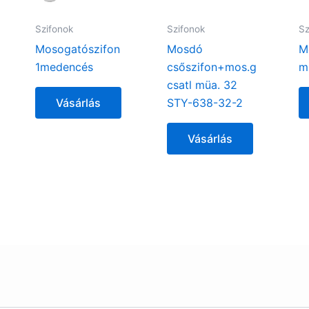
Szifonok
Szifonok
Sz
Mosogatószifon
Mosdó
M
1medencés
csőszifon+mos.g
m
csatl müa. 32
Vásárlás
STY-638-32-2
Vásárlás