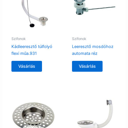
Szifonok
Szifonok
Kádleeresztő túlfolyó
Leeresztő mosdóhoz
flexi műa.931
automata réz
Vásárlás
Vásárlás