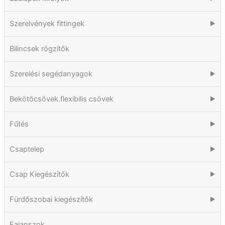
Szerelvények fittingek
▶
Bilincsek rögzítők
Szerelési segédanyagok
▶
Bekötőcsövek.flexibilis csövek
▶
Fűtés
▶
Csaptelep
▶
Csap Kiegészítők
▶
Fürdőszobai kiegészítők
▶
Fajanszok