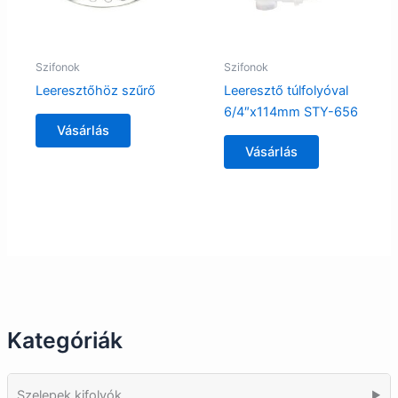
Szifonok
Szifonok
Leeresztőhöz szűrő
Leeresztő túlfolyóval
6/4″x114mm STY-656
Vásárlás
Vásárlás
Kategóriák
Szelepek kifolyók
▶