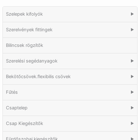
Szelepek kifolyók
▶
Szerelvények fittingek
▶
Bilincsek rögzítők
Szerelési segédanyagok
▶
Bekötőcsövek.flexibilis csövek
▶
Fűtés
▶
Csaptelep
▶
Csap Kiegészítők
▶
Fürdőszobai kiegészítők
▶