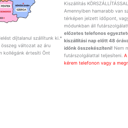
Kiszállítás KÖRSZÁLLÍTÁSSA
Amennyiben hamarabb van sz
térképen jelzett időpont, vag
módunkban áll futárszolgálatt
előzetes telefonos egyezte
ést díjtalanul szállítunk ki.*
kiszállítási nap előtt 48 órá
z összeg változat az áru
időnk összekészíteni!
Nem mi
 kollégánk értesíti Önt
futárszolgálattal teljesíteni.
A
kérem telefonon vagy a megr