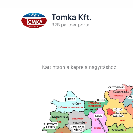
Skip
Tomka Kft.
to
B2B partner portal
content
Kattintson a képre a nagyításhoz