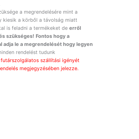
L
üksége a megrendelésére mint a
y kiesik a körből a távolság miatt
al is feladni a termékeket de
erről
tés szükséges!
Fontos hogy a
val adja le a megrendelését hogy legyen
nden rendelést tudunk
 futárszolgálatos szállítási igényét
endelés megjegyzésében jelezze.