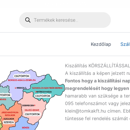
[hurrytimer id="6515"]
Products
search
Kezdőlap
Szál
Kiszállítás KÖRSZÁLLÍTÁSSA
A kiszállítás a képen jelzet
Fontos hogy a kiszállítási nap
megrendelését hogy legyen 
hamarabb van szüksége a te
095 telefonszámot vagy jelez
klein@tomkakft.hu címen. Eb
tüntesse fel rendelés számát