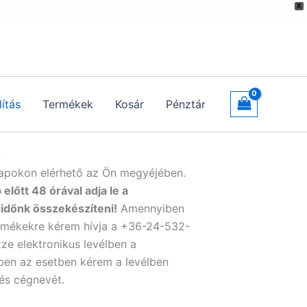
X
lítás
Termékek
Kosár
Pénztár
L
t napokon elérhető az Ön megyéjében.
 előtt 48 órával adja le a
időnk összekészíteni!
Amennyiben
rmékekre kérem hívja a +36-24-532-
ze elektronikus levélben a
ben az esetben kérem a levélben
 és cégnevét.