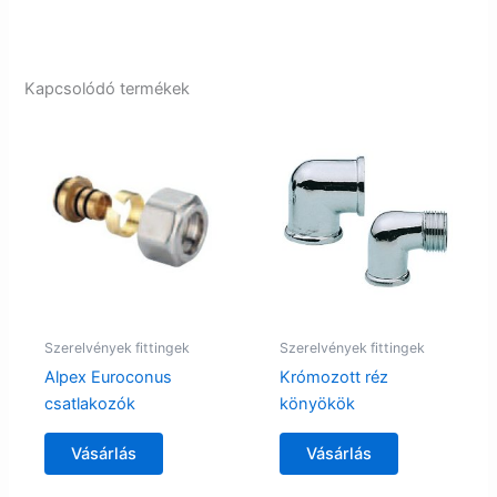
Kapcsolódó termékek
Szerelvények fittingek
Szerelvények fittingek
Alpex Euroconus
Krómozott réz
csatlakozók
könyökök
Vásárlás
Vásárlás