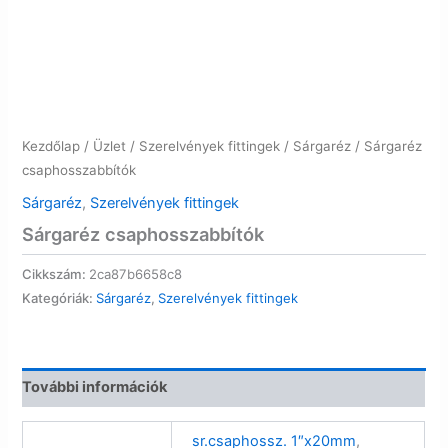
Kezdőlap
/
Üzlet
/
Szerelvények fittingek
/
Sárgaréz
/ Sárgaréz
csaphosszabbítók
Sárgaréz
,
Szerelvények fittingek
Sárgaréz csaphosszabbítók
Cikkszám:
2ca87b6658c8
Kategóriák:
Sárgaréz
,
Szerelvények fittingek
További információk
sr.csaphossz. 1″x20mm
,