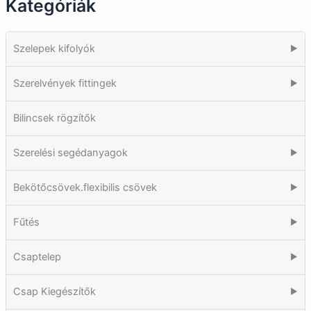
Kategóriák
Szelepek kifolyók
▶
Szerelvények fittingek
▶
Bilincsek rögzítők
Szerelési segédanyagok
▶
Bekötőcsövek.flexibilis csövek
▶
Fűtés
▶
Csaptelep
▶
Csap Kiegészítők
▶