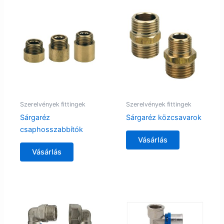
Szerelvények fittingek
Szerelvények fittingek
Sárgaréz
Sárgaréz közcsavarok
csaphosszabbítók
Vásárlás
Vásárlás