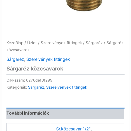
Kezdőlap
/
Üzlet
/
Szerelvények fittingek
/
Sárgaréz
/ Sárgaréz
közcsavarok
Sárgaréz
,
Szerelvények fittingek
Sárgaréz közcsavarok
Cikkszám:
0270def0f299
Kategóriák:
Sárgaréz
,
Szerelvények fittingek
További információk
Sr.közcsavar 1/2″
,