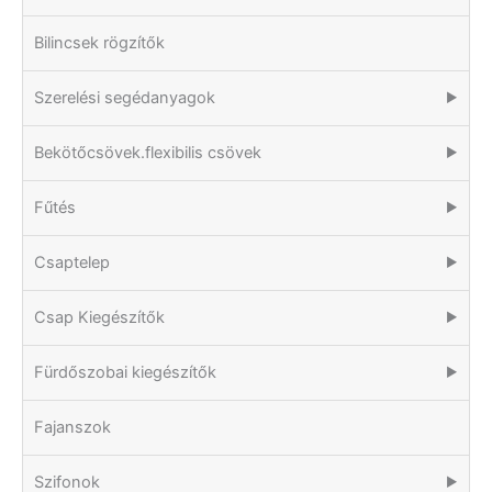
Bilincsek rögzítők
Szerelési segédanyagok
▶
Bekötőcsövek.flexibilis csövek
▶
Fűtés
▶
Csaptelep
▶
Csap Kiegészítők
▶
Fürdőszobai kiegészítők
▶
Fajanszok
Szifonok
▶