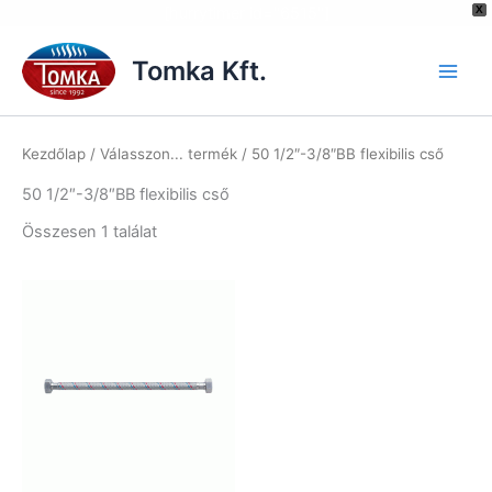
[hurrytimer id="6515"]
X
Skip
to
Tomka Kft.
content
Kezdőlap
/ Válasszon... termék / 50 1/2″-3/8″BB flexibilis cső
50 1/2″-3/8″BB flexibilis cső
Összesen 1 találat