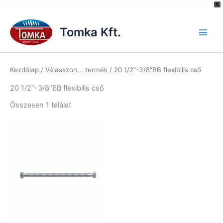
[hurrytimer id="6515"]
X
Skip
to
Tomka Kft.
content
Kezdőlap
/ Válasszon... termék / 20 1/2″-3/8″BB flexibilis cső
20 1/2″-3/8″BB flexibilis cső
Összesen 1 találat