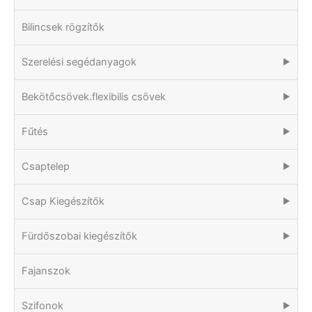
Bilincsek rögzítők
Szerelési segédanyagok
▶
Bekötőcsövek.flexibilis csövek
▶
Fűtés
▶
Csaptelep
▶
Csap Kiegészítők
▶
Fürdőszobai kiegészítők
▶
Fajanszok
Szifonok
▶