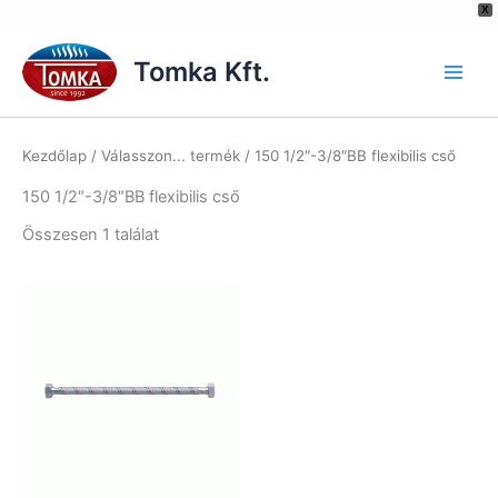
[hurrytimer id="6515"]
X
Skip
to
Tomka Kft.
content
Kezdőlap
/ Válasszon... termék / 150 1/2″-3/8″BB flexibilis cső
150 1/2″-3/8″BB flexibilis cső
Összesen 1 találat