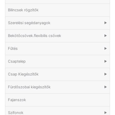
Bilincsek rögzítők
Szerelési segédanyagok
▶
Bekötőcsövek.flexibilis csövek
▶
Fűtés
▶
Csaptelep
▶
Csap Kiegészítők
▶
Fürdőszobai kiegészítők
▶
Fajanszok
Szifonok
▶