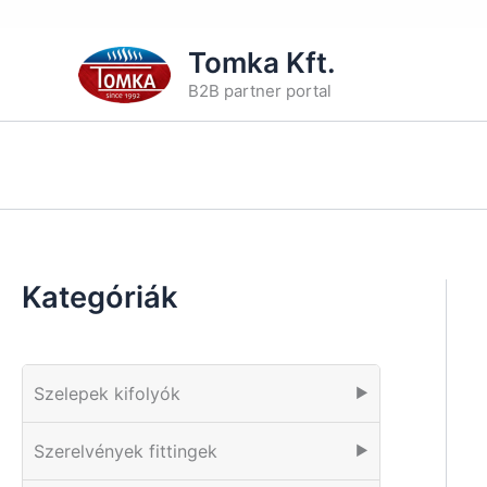
Skip
Tomka Kft.
to
B2B partner portal
content
Kategóriák
Szelepek kifolyók
▶
Szerelvények fittingek
▶