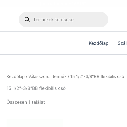
[hurrytimer id="6515"]
Products
search
Kezdőlap
Szál
Kezdőlap
/ Válasszon... termék / 15 1/2″-3/8″BB flexibilis cső
15 1/2″-3/8″BB flexibilis cső
Összesen 1 találat