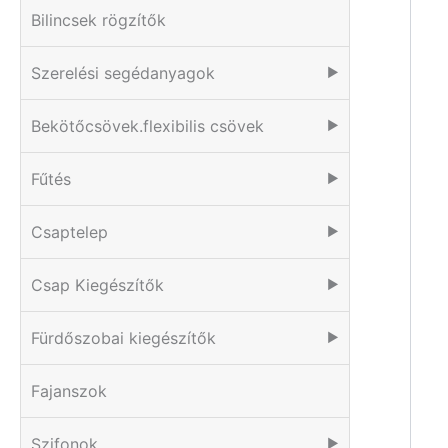
Bilincsek rögzítők
Szerelési segédanyagok
▶
Bekötőcsövek.flexibilis csövek
▶
Fűtés
▶
Csaptelep
▶
Csap Kiegészítők
▶
Fürdőszobai kiegészítők
▶
Fajanszok
Szifonok
▶