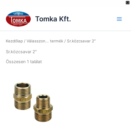
[hurrytimer id="6515"]
X
Skip
to
Tomka Kft.
content
Kezdőlap
/ Válasszon... termék / Sr.közcsavar 2″
Sr.közcsavar 2″
Összesen 1 találat