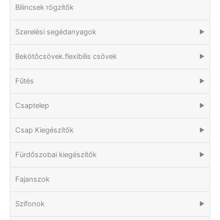
Bilincsek rögzítők
Szerelési segédanyagok
▶
Bekötőcsövek.flexibilis csövek
▶
Fűtés
▶
Csaptelep
▶
Csap Kiegészítők
▶
Fürdőszobai kiegészítők
▶
Fajanszok
Szifonok
▶