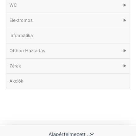
WC
▶
Elektromos
▶
Informatika
Otthon Háztartás
▶
Zárak
▶
Akciók
Copyright © 2026 Tomka Kft. | Powered by Blue Hill IT Solutions