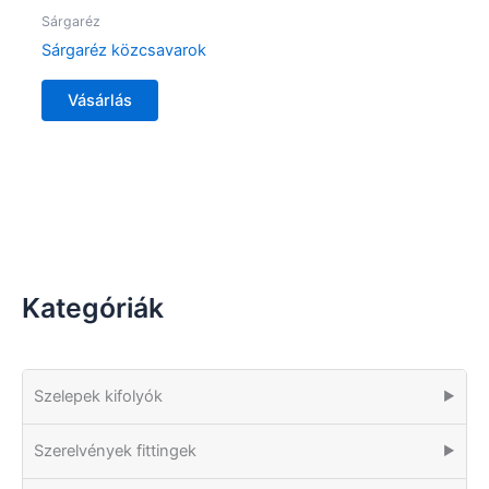
Sárgaréz
Sárgaréz közcsavarok
Vásárlás
Kategóriák
Szelepek kifolyók
▶
Szerelvények fittingek
▶