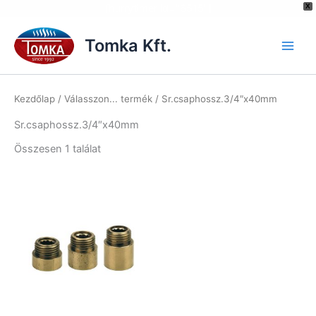
[hurrytimer id="6515"]
X
Skip
to
Tomka Kft.
content
Kezdőlap
/ Válasszon... termék / Sr.csaphossz.3/4″x40mm
Sr.csaphossz.3/4″x40mm
Összesen 1 találat