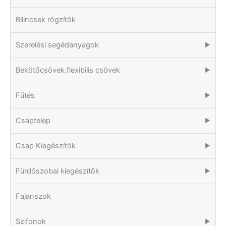
Bilincsek rögzítők
Szerelési segédanyagok
▶
Bekötőcsövek.flexibilis csövek
▶
Fűtés
▶
Csaptelep
▶
Csap Kiegészítők
▶
Fürdőszobai kiegészítők
▶
Fajanszok
Szifonok
▶