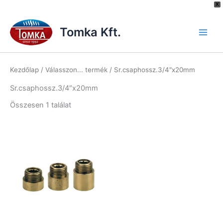
[hurrytimer id="6515"]
X
Skip
to
Tomka Kft.
content
Kezdőlap
/ Válasszon... termék / Sr.csaphossz.3/4″x20mm
Sr.csaphossz.3/4″x20mm
Összesen 1 találat