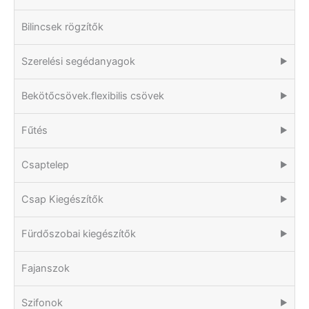
Bilincsek rögzítők
Szerelési segédanyagok
▶
Bekötőcsövek.flexibilis csövek
▶
Fűtés
▶
Csaptelep
▶
Csap Kiegészítők
▶
Fürdőszobai kiegészítők
▶
Fajanszok
Szifonok
▶