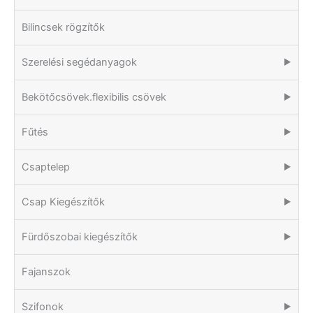
Bilincsek rögzítők
Szerelési segédanyagok
▶
Bekötőcsövek.flexibilis csövek
▶
Fűtés
▶
Csaptelep
▶
Csap Kiegészítők
▶
Fürdőszobai kiegészítők
▶
Fajanszok
Szifonok
▶