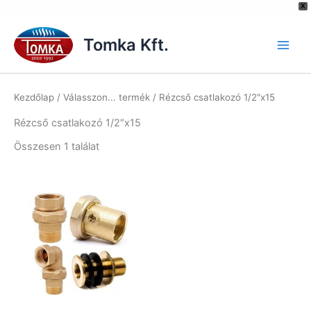
[hurrytimer id="6515"]
X
Skip
to
Tomka Kft.
content
Kezdőlap
/ Válasszon... termék / Rézcső csatlakozó 1/2″x15
Rézcső csatlakozó 1/2″x15
Összesen 1 találat