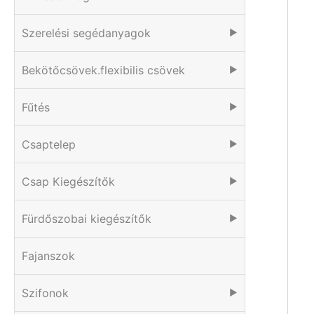
Szerelési segédanyagok
▶
Bekötőcsövek.flexibilis csövek
▶
Fűtés
▶
Csaptelep
▶
Csap Kiegészítők
▶
Fürdőszobai kiegészítők
▶
Fajanszok
Szifonok
▶