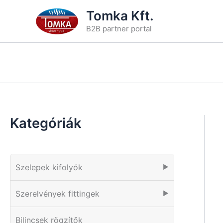
Skip
Tomka Kft.
to
B2B partner portal
content
Kategóriák
Szelepek kifolyók
▶
Szerelvények fittingek
▶
Bilincsek rögzítők