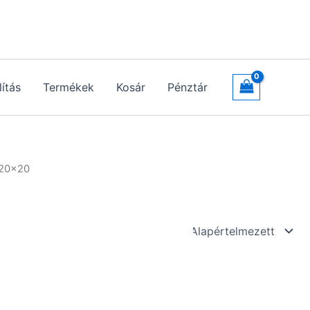
lítás
Termékek
Kosár
Pénztár
x20x20