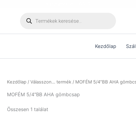
[hurrytimer id="6515"]
Products
search
Kezdőlap
Szál
Kezdőlap
/ Válasszon... termék / MOFÉM 5/4″BB AHA gömbc
MOFÉM 5/4″BB AHA gömbcsap
Összesen 1 találat