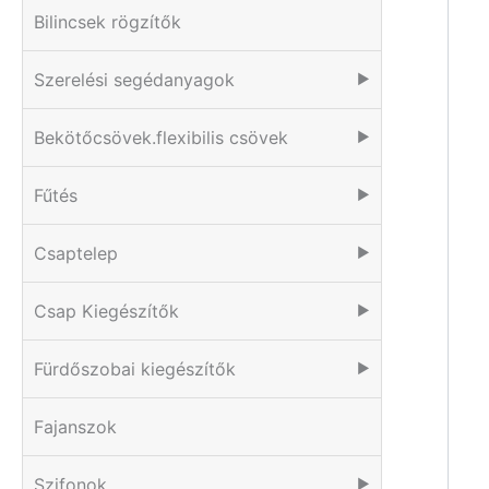
Bilincsek rögzítők
Szerelési segédanyagok
▶
Bekötőcsövek.flexibilis csövek
▶
Fűtés
▶
Csaptelep
▶
Csap Kiegészítők
▶
Fürdőszobai kiegészítők
▶
Fajanszok
Szifonok
▶