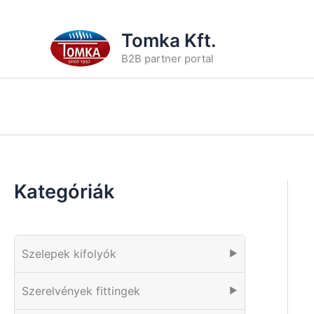
Skip
Tomka Kft.
to
B2B partner portal
content
Kategóriák
Szelepek kifolyók
▶
Szerelvények fittingek
▶