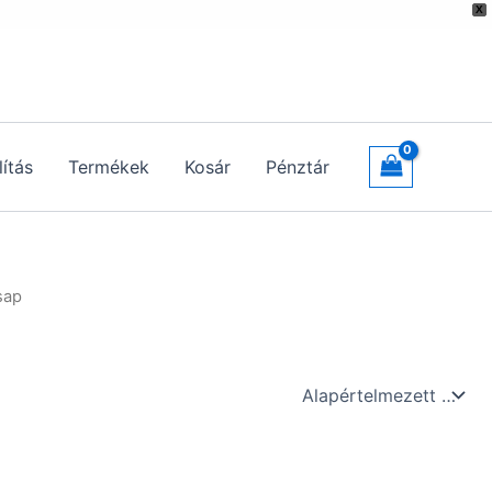
X
lítás
Termékek
Kosár
Pénztár
sap