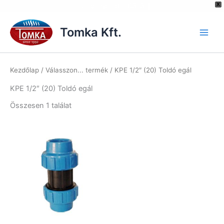
[hurrytimer id="6515"]
X
Skip
to
Tomka Kft.
content
Kezdőlap
/ Válasszon... termék / KPE 1/2″ (20) Toldó egál
KPE 1/2″ (20) Toldó egál
Összesen 1 találat