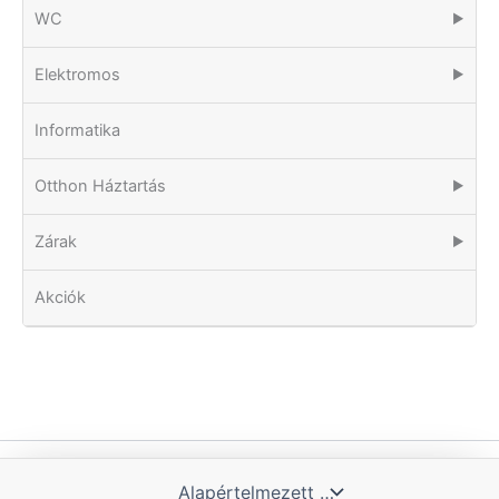
WC
▶
Elektromos
▶
Informatika
Otthon Háztartás
▶
Zárak
▶
Akciók
Copyright © 2026 Tomka Kft. | Powered by Blue Hill IT Solutions