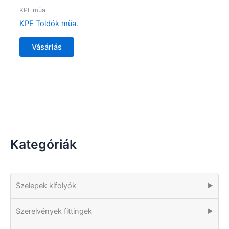
KPE müa
KPE Toldók müa.
Vásárlás
Kategóriák
Szelepek kifolyók
▶
Szerelvények fittingek
▶