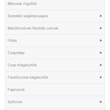
Bilincsek rögzítők
Szerelési segédanyagok
▶
Bekötőcsövek.flexibilis csövek
▶
Fűtés
▶
Csaptelep
▶
Csap Kiegészítők
▶
Fürdőszobai kiegészítők
▶
Fajanszok
Szifonok
▶