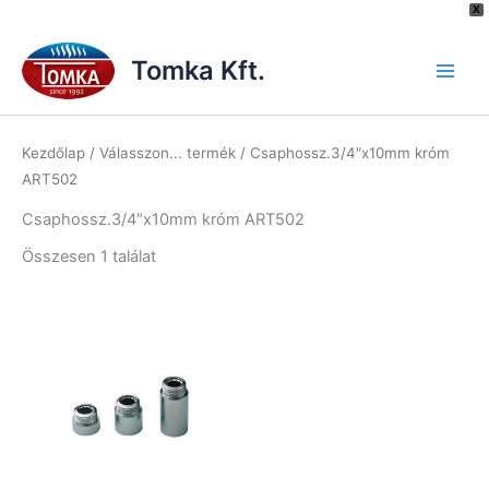
[hurrytimer id="6515"]
X
Skip
to
Tomka Kft.
content
Kezdőlap
/ Válasszon... termék / Csaphossz.3/4″x10mm króm
ART502
Csaphossz.3/4″x10mm króm ART502
Összesen 1 találat