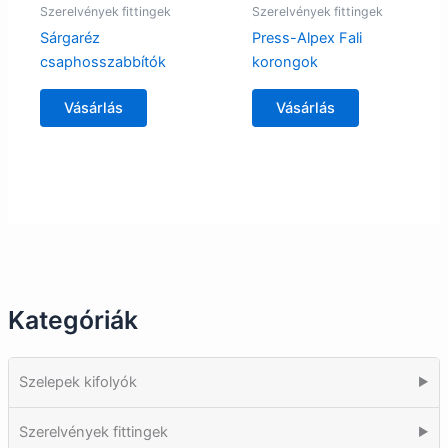
Szerelvények fittingek
Szerelvények fittingek
Sárgaréz
Press-Alpex Fali
csaphosszabbítók
korongok
Vásárlás
Vásárlás
Kategóriák
Szelepek kifolyók
▶
Szerelvények fittingek
▶