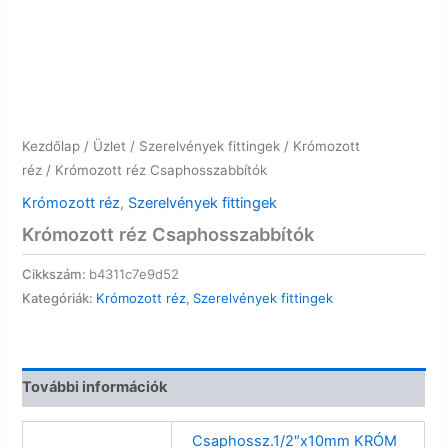
Kezdőlap
/
Üzlet
/
Szerelvények fittingek
/
Krómozott
réz
/ Krómozott réz Csaphosszabbítók
Krómozott réz
,
Szerelvények fittingek
Krómozott réz Csaphosszabbítók
Cikkszám:
b4311c7e9d52
Kategóriák:
Krómozott réz
,
Szerelvények fittingek
További információk
Csaphossz.1/2″x10mm KRÓM