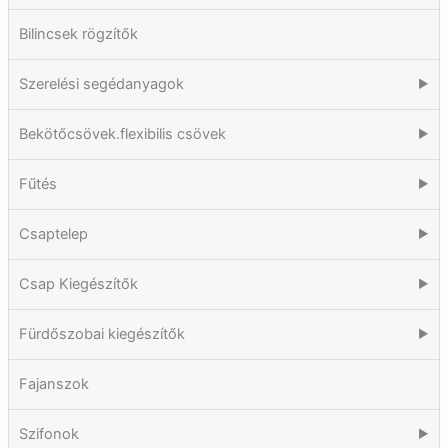
Bilincsek rögzítők
Szerelési segédanyagok
▶
Bekötőcsövek.flexibilis csövek
▶
Fűtés
▶
Csaptelep
▶
Csap Kiegészítők
▶
Fürdőszobai kiegészítők
▶
Fajanszok
Szifonok
▶