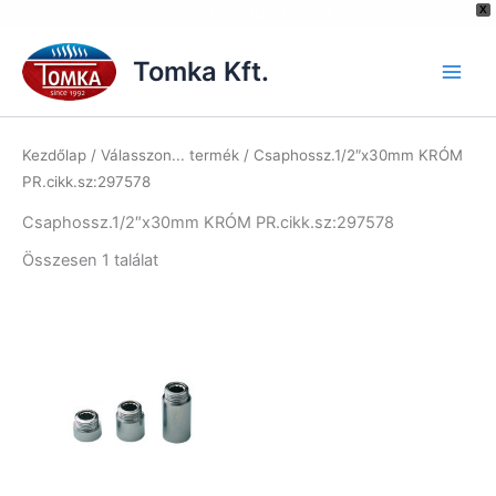
[hurrytimer id="6515"]
X
Skip
to
Tomka Kft.
content
Kezdőlap
/ Válasszon... termék / Csaphossz.1/2″x30mm KRÓM
PR.cikk.sz:297578
Csaphossz.1/2″x30mm KRÓM PR.cikk.sz:297578
Összesen 1 találat