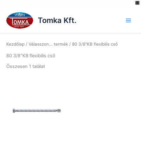
[hurrytimer id="6515"]
X
Skip
to
Tomka Kft.
content
Kezdőlap
/ Válasszon... termék / 80 3/8″KB flexibilis cső
80 3/8″KB flexibilis cső
Összesen 1 találat