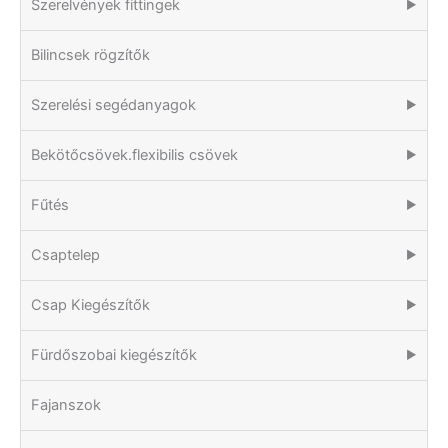
Szerelvények fittingek
▶
Bilincsek rögzítők
Szerelési segédanyagok
▶
Bekötőcsövek.flexibilis csövek
▶
Fűtés
▶
Csaptelep
▶
Csap Kiegészítők
▶
Fürdőszobai kiegészítők
▶
Fajanszok