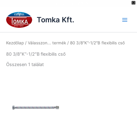
[hurrytimer id="6515"]
X
Skip
to
Tomka Kft.
content
Kezdőlap
/ Válasszon... termék / 80 3/8″K”-1/2″B flexibilis cső
80 3/8″K”-1/2″B flexibilis cső
Összesen 1 találat