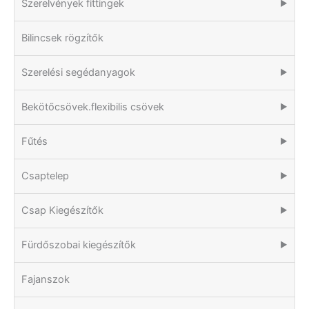
Szerelvények fittingek
▶
Bilincsek rögzítők
Szerelési segédanyagok
▶
Bekötőcsövek.flexibilis csövek
▶
Fűtés
▶
Csaptelep
▶
Csap Kiegészítők
▶
Fürdőszobai kiegészítők
▶
Fajanszok