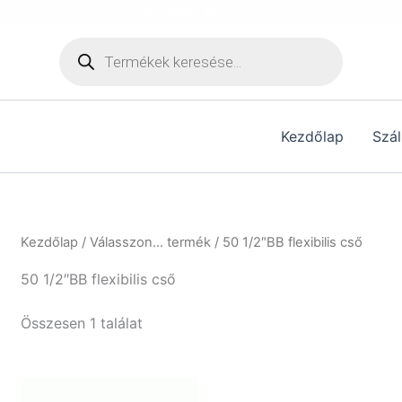
[hurrytimer id="6515"]
Products
search
Kezdőlap
Szál
Kezdőlap
/ Válasszon... termék / 50 1/2″BB flexibilis cső
50 1/2″BB flexibilis cső
Összesen 1 találat