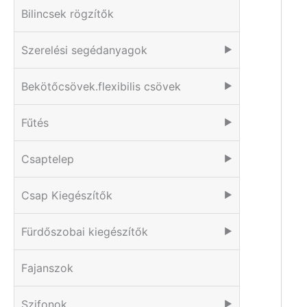
Bilincsek rögzítők
Szerelési segédanyagok
▶
Bekötőcsövek.flexibilis csövek
▶
Fűtés
▶
Csaptelep
▶
Csap Kiegészítők
▶
Fürdőszobai kiegészítők
▶
Fajanszok
Szifonok
▶