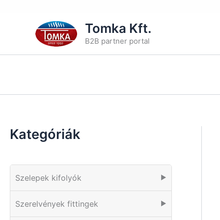
Skip
Tomka Kft.
to
B2B partner portal
content
Kategóriák
Szelepek kifolyók
▶
Szerelvények fittingek
▶