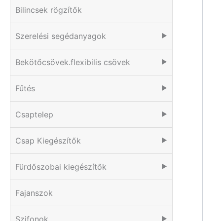
Bilincsek rögzítők
Szerelési segédanyagok
▶
Bekötőcsövek.flexibilis csövek
▶
Fűtés
▶
Csaptelep
▶
Csap Kiegészítők
▶
Fürdőszobai kiegészítők
▶
Fajanszok
Szifonok
▶