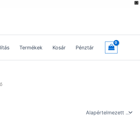
X
lítás
Termékek
Kosár
Pénztár
ső