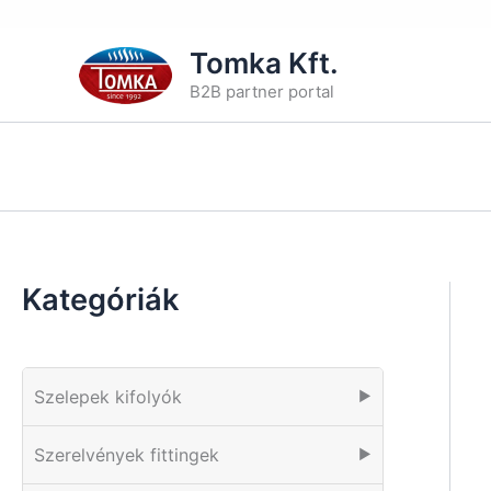
Skip
Tomka Kft.
to
B2B partner portal
content
Kategóriák
Szelepek kifolyók
▶
Szerelvények fittingek
▶