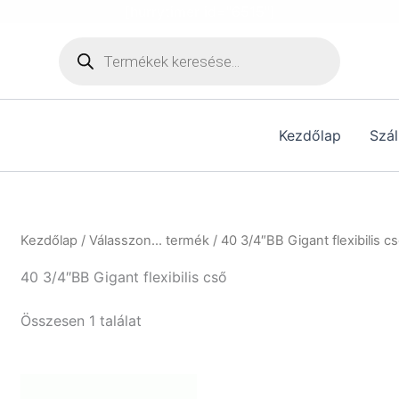
[hurrytimer id="6515"]
Products
search
Kezdőlap
Szál
Kezdőlap
/ Válasszon... termék / 40 3/4″BB Gigant flexibilis c
40 3/4″BB Gigant flexibilis cső
Összesen 1 találat