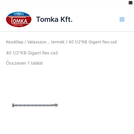
[hurrytimer id="6515"]
X
Skip
to
Tomka Kft.
content
Kezdőlap
/ Válasszon... termék / 40 1/2″KB Gigant flex.cső
40 1/2″KB Gigant flex.cső
Összesen 1 találat