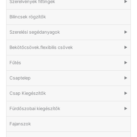
Szerelvények fittingek
▶
Bilincsek rögzítők
Szerelési segédanyagok
▶
Bekötőcsövek.flexibilis csövek
▶
Fűtés
▶
Csaptelep
▶
Csap Kiegészítők
▶
Fürdőszobai kiegészítők
▶
Fajanszok