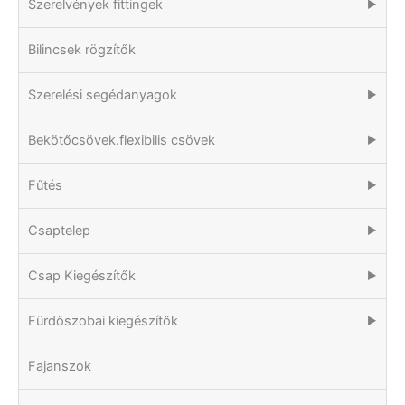
Szerelvények fittingek
▶
Bilincsek rögzítők
Szerelési segédanyagok
▶
Bekötőcsövek.flexibilis csövek
▶
Fűtés
▶
Csaptelep
▶
Csap Kiegészítők
▶
Fürdőszobai kiegészítők
▶
Fajanszok