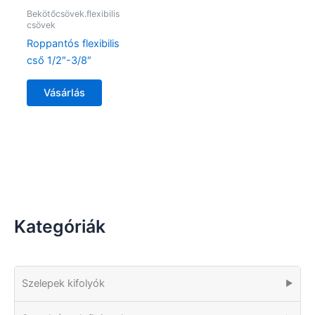
Bekötőcsövek.flexibilis
csövek
Roppantós flexibilis
cső 1/2″-3/8″
Vásárlás
Kategóriák
Szelepek kifolyók
▶