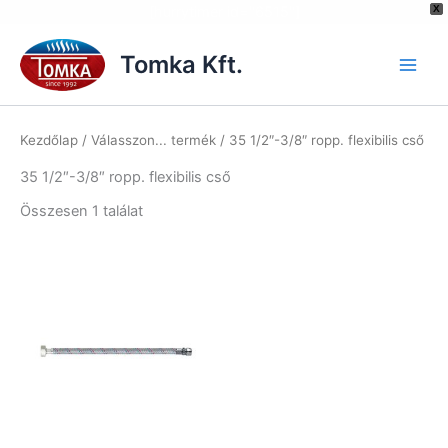
[hurrytimer id="6515"]
X
Skip
to
Tomka Kft.
content
Kezdőlap
/ Válasszon... termék / 35 1/2″-3/8″ ropp. flexibilis cső
35 1/2″-3/8″ ropp. flexibilis cső
Összesen 1 találat