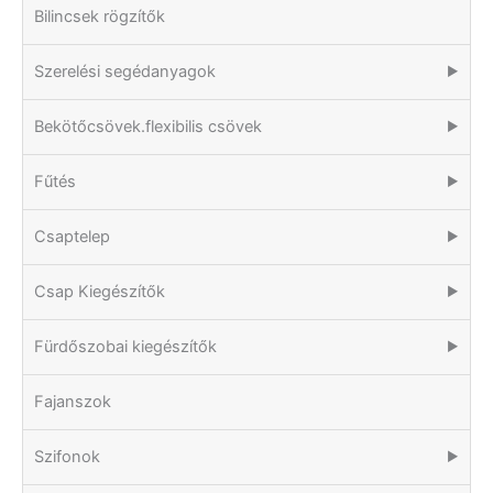
Bilincsek rögzítők
Szerelési segédanyagok
▶
Bekötőcsövek.flexibilis csövek
▶
Fűtés
▶
Csaptelep
▶
Csap Kiegészítők
▶
Fürdőszobai kiegészítők
▶
Fajanszok
Szifonok
▶