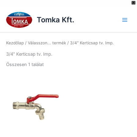
[hurrytimer id="6515"]
X
Skip
to
Tomka Kft.
content
Kezdőlap
/ Válasszon... termék / 3/4″ Kerticsap tv. Imp.
3/4″ Kerticsap tv. Imp.
Összesen 1 találat