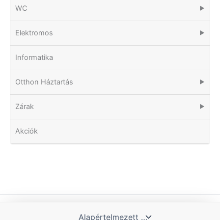
WC
▶
Elektromos
▶
Informatika
Otthon Háztartás
▶
Zárak
▶
Akciók
Copyright © 2026 Tomka Kft. | Powered by Blue Hill IT Solutions