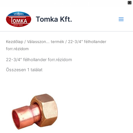
[hurrytimer id="6515"]
X
Skip
to
Tomka Kft.
content
Kezdőlap
/ Válasszon... termék / 22-3/4″ félhollander
forr.rézidom
22-3/4″ félhollander forr.rézidom
Összesen 1 találat